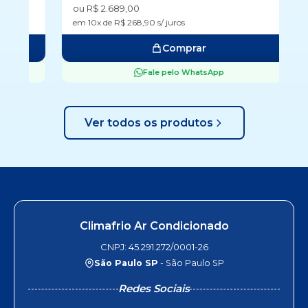
ou R$ 2.689,00
ou
em 10x de R$ 268,90 s/ juros
em
Comprar
Fale pelo WhatsApp
Ver todos os produtos
Climafrio Ar Condicionado
CNPJ: 45.291.272/0001-26
São Paulo SP
- São Paulo SP
Redes Sociais