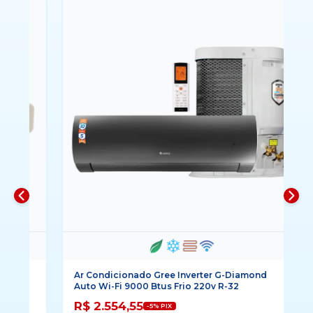
i
Ar Condicionado Gree Inverter G-Diamond
Ar
Auto Wi-Fi 9000 Btus Frio 220v R-32
Ai
R$ 2.554,55
R
-5% PIX