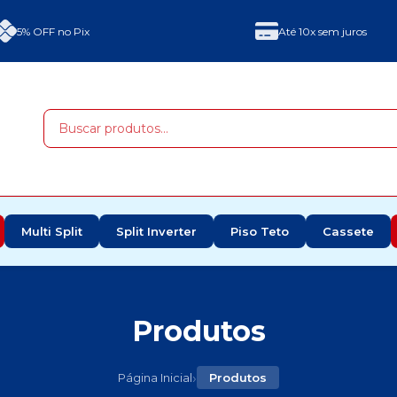
5% OFF no Pix
Até 10x sem juros
Multi Split
Split Inverter
Piso Teto
Cassete
Produtos
›
Página Inicial
Produtos