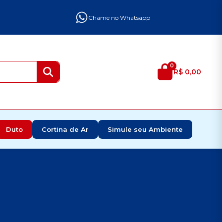
Chame no Whatsapp
0
R$ 0,00
Duto
Cortina de Ar
Simule seu Ambiente