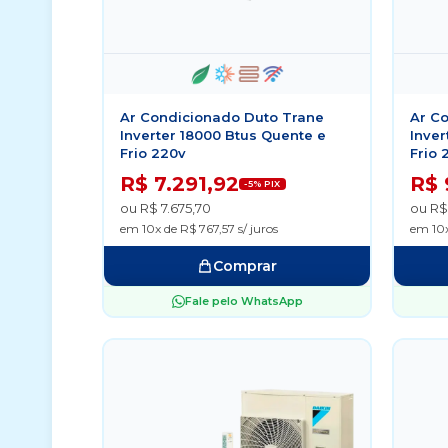
Ar Condicionado Duto Trane
Ar C
Inverter 18000 Btus Quente e
Inver
Frio 220v
Frio 
R$ 7.291,92
R$ 
-5% PIX
ou R$ 7.675,70
ou R$
em 10x de R$ 767,57 s/ juros
em 10x
Comprar
Fale pelo WhatsApp