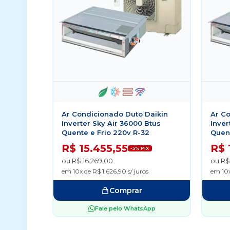
Ar Condicionado Duto Daikin
Ar C
Inverter Sky Air 36000 Btus
Inver
Quente e Frio 220v R-32
Quent
R$ 15.455,55
R$ 
-5% PIX
ou R$ 16.269,00
ou R$
em 10x de R$ 1.626,90 s/ juros
em 10x
Comprar
Fale pelo WhatsApp