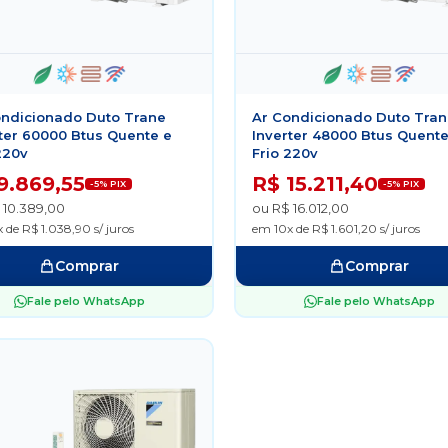
ondicionado Duto Trane
Ar Condicionado Duto Tra
ter 60000 Btus Quente e
Inverter 48000 Btus Quente
220v
Frio 220v
9.869,55
R$ 15.211,40
-5% PIX
-5% PIX
 10.389,00
ou R$ 16.012,00
 de R$ 1.038,90 s/ juros
em 10x de R$ 1.601,20 s/ juros
Comprar
Comprar
Fale pelo WhatsApp
Fale pelo WhatsApp