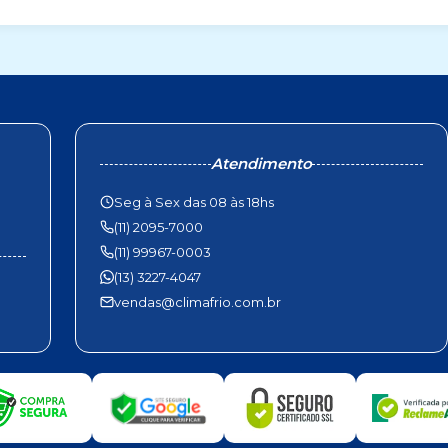
Atendimento
Seg à Sex das 08 às 18hs
(11) 2095-7000
(11) 99967-0003
(13) 3227-4047
vendas@climafrio.com.br