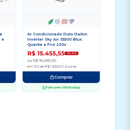
ne
Ar Condicionado Duto Daikin
 e
Inverter Sky Air 35500 Btus
Quente e Frio 220v
R$ 15.455,55
-5% PIX
ou R$ 16.269,00
em 10x de R$ 1.626,90 s/ juros
Comprar
Fale pelo WhatsApp