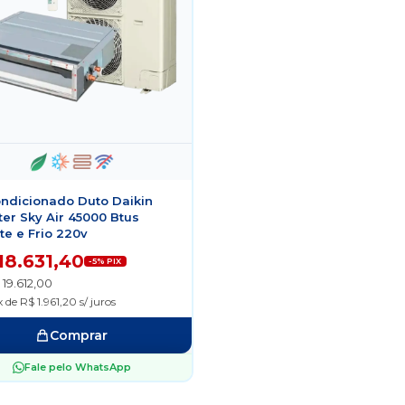
ondicionado Duto Daikin
ter Sky Air 45000 Btus
e e Frio 220v
18.631,40
-5% PIX
 19.612,00
 de R$ 1.961,20 s/ juros
Comprar
Fale pelo WhatsApp