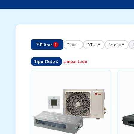
Filtrar
Tipo
BTUs
Marca
1
Tipo: Duto
Limpar tudo