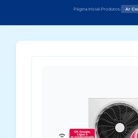
›
›
Página Inicial
Produtos
Ar Co