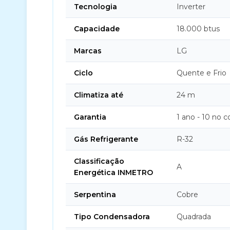
Tecnologia
Inverter
Capacidade
18.000 btus
Marcas
LG
Ciclo
Quente e Frio
Climatiza até
24 m
Garantia
1 ano - 10 no 
Gás Refrigerante
R-32
Classificação
A
Energética INMETRO
Serpentina
Cobre
Tipo Condensadora
Quadrada