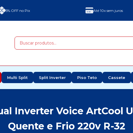
5% OFF no Pix
Até 10x sem juros
Multi Split
Split Inverter
Piso Teto
Cassete
al Inverter Voice ArtCool 
Quente e Frio 220v R-32