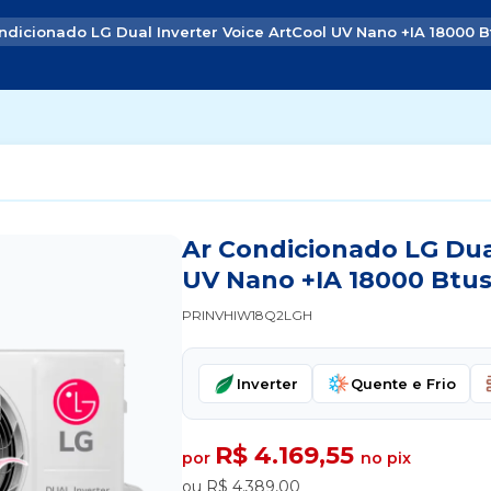
ndicionado LG Dual Inverter Voice ArtCool UV Nano +IA 18000 B
Ar Condicionado LG Dual
UV Nano +IA 18000 Btus
PRINVHIW18Q2LGH
Inverter
Quente e Frio
R$ 4.169,55
por
no pix
ou R$ 4.389,00