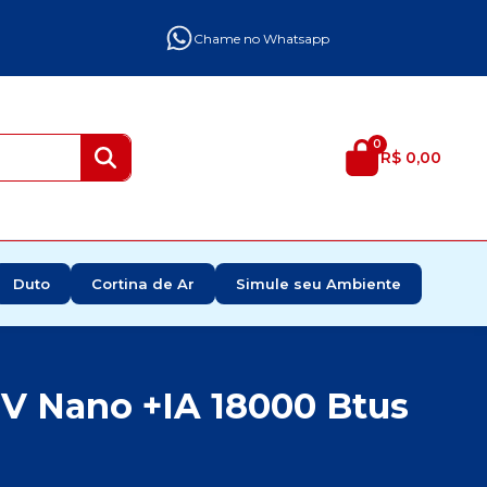
Chame no Whatsapp
0
R$ 0,00
Duto
Cortina de Ar
Simule seu Ambiente
UV Nano +IA 18000 Btus